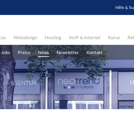
Hilfe & S
ces
Webdesign
Hosting
VoIP & Internet
Kurse
Re
Jobs
Preise
News
Newsletter
Kontakt