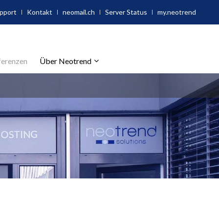
upport
Kontakt
neomail.ch
Server Status
my.neotrend
ferenzen
Über Neotrend