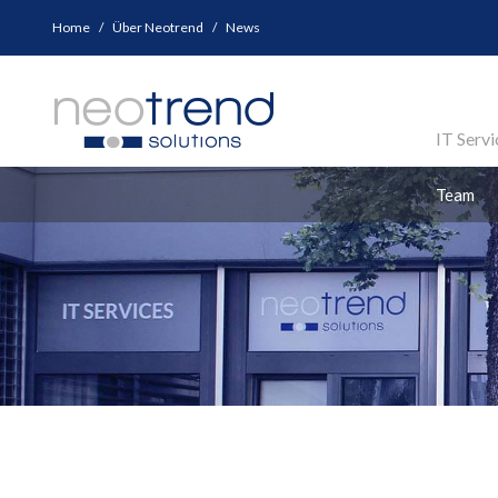
Home
Über Neotrend
News
IT Servi
Team